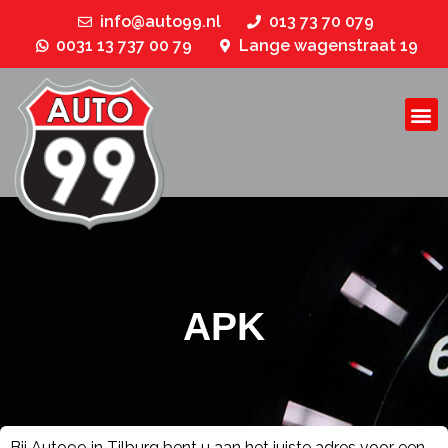
info@auto99.nl
013 73 70 079
0031 13 737 00 79
Lange wagenstraat 19
APK
Bij Auto99 in Tilburg bent u aan het juiste adres voor een