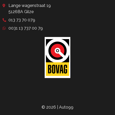
Lange wagenstraat 19
5126BA Gilze
013 73 70 079
0031 13 737 00 79
© 2026 | Auto99