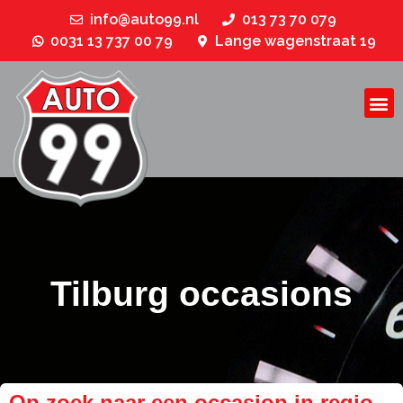
info@auto99.nl
013 73 70 079
0031 13 737 00 79
Lange wagenstraat 19
Tilburg occasions
Op zoek naar een occasion in regio