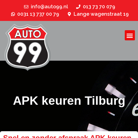
info@auto99.nl
013 73 70 079
0031 13 737 00 79
Lange wagenstraat 19
APK keuren Tilburg
Snel en zonder afspraak APK keuren