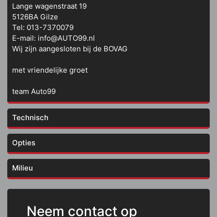
Lange wagenstraat 19
5126BA Gilze
Tel: 013-7370079
E-mail: info@AUTO99.nl
Wij zijn aangesloten bij de BOVAG
met vriendelijke groet
team Auto99
Technisch
Opties
Aantal versnellingen
6
Vermogen
150 pk
Milieu
Overige
Aantal cilinders
4
Verbruik (gemiddeld)
7.5 liter per 100km
Stoffen bekleding
Airbag(s) side
Neem contact op
Cilinderinhoud
1995cc