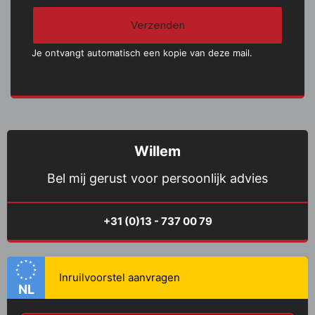
Elektrische ramen voor
Audio installatie
Verzenden
Buitenspiegels
Anti Blokkeer Systeem
Je ontvangt automatisch een kopie van deze mail.
verwarmbaar
(ABS)
Middenarmsteun voor
Verstelbare stuurkolom
Afstandsbediening voor
Aluminium interieur
Willem
centrale deurvergrendeling
afwerking
Bel mij gerust voor persoonlijk advies
Electronic Stability
Bandenspanningscontrolesysteem
Program (ESP)
+31 (0)13 - 737 00 79
Bumpers in
carrosseriekleur
Airbag(s)
Passagiersstoel in
NL
Achterruitwisser
hoogte verstelbaar