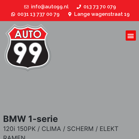
info@auto99.nl
013 73 70 079
0031 13 737 00 79
Lange wagenstraat 19
BMW 1-serie
120i 150PK / CLIMA / SCHERM / ELEKT
RAMEN