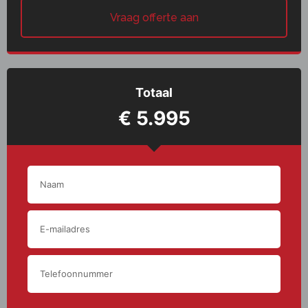
Vraag offerte aan
Achterbank
neerklapbaar
Airco automatisch
Buitenspiegels
Centrale
elektrisch verstelbaar
deurvergrendeling
Totaal
€ 5.995
Voorstoelen in hoogte
verstelbaar
Buitentemperatuurmeter
Lendesteunen
(verstelbaar)
Toon meer