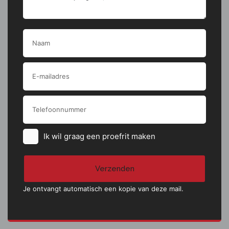
Airbag(s) side voor
Cruise control
Alarmsysteem
Airbag passagier
Exterieur
Centrale
deurvergrendeling met
afstandsbediening
Xenon koplampen
Ik wil graag een proefrit maken
"Lichtmetalen velgen
Koplampreiniging
16"""
Verzenden
Je ontvangt automatisch een kopie van deze mail.
Toon meer