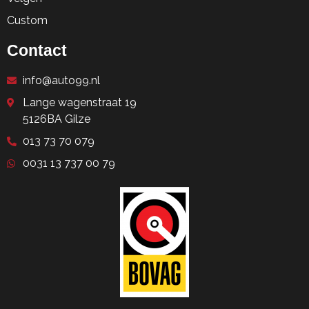
Custom
Contact
info@auto99.nl
Lange wagenstraat 19
5126BA Gilze
013 73 70 079
0031 13 737 00 79