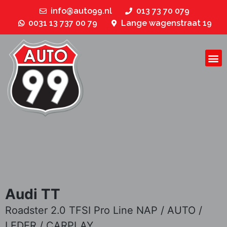
info@auto99.nl
013 73 70 079
0031 13 737 00 79
Lange wagenstraat 19
Audi TT
Roadster 2.0 TFSI Pro Line NAP / AUTO /
LEDER / CARPLAY